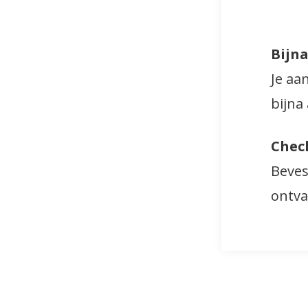
Bijna
Je aa
bijna
Check
Bevest
ontva