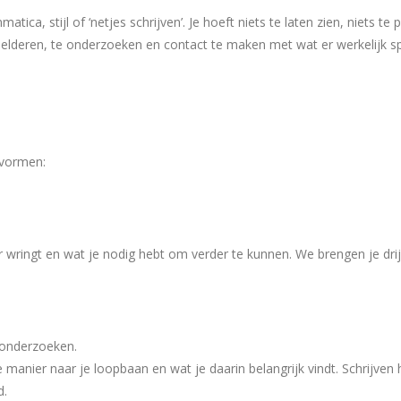
atica, stijl of ‘netjes schrijven’. Je hoeft niets te laten zien, niets t
rhelderen, te onderzoeken en contact te maken met wat er werkelijk spe
 vormen:
t er wringt en wat je nodig hebt om verder te kunnen. We brengen je dr
 onderzoeken.
e manier naar je loopbaan en wat je daarin belangrijk vindt. Schrijve
d.