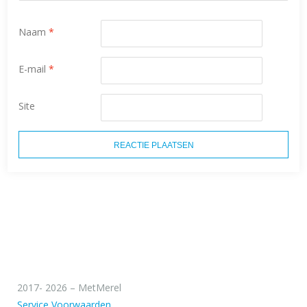
Naam
*
E-mail
*
Site
2017- 2026 – MetMerel
Service Voorwaarden