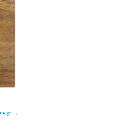
→
 Image