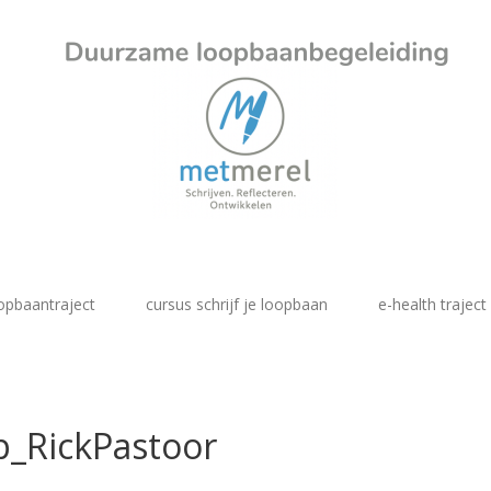
opbaantraject
cursus schrijf je loopbaan
e-health traject
p_RickPastoor