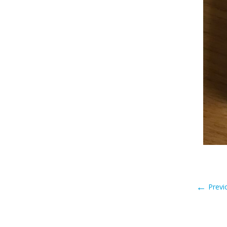
←
Previ