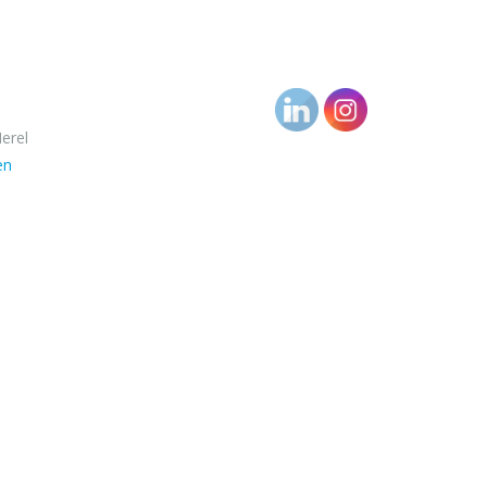
erel
en