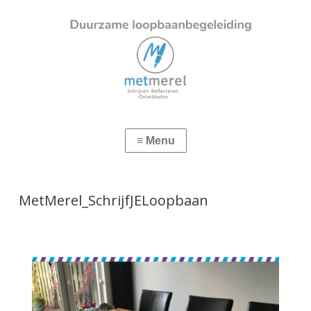
MetMerel_SchrijfJELoopbaan