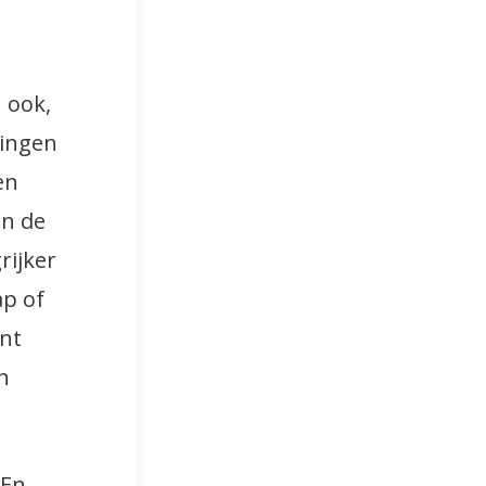
 ook,
dingen
en
en de
rijker
ap of
ent
n
 En