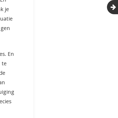
k je
uatie
ngen
es. En
 te
 de
dan
uiging
ecies