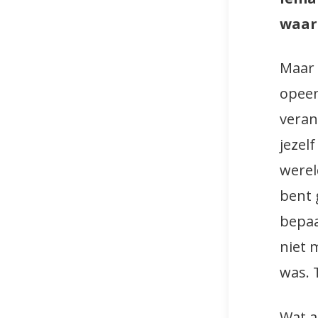
waard
Maar 
opeen
veran
jezel
werel
bent 
bepaa
niet 
was. 
Wat a