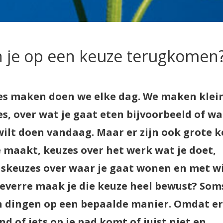
 je op een keuze terugkomen
es maken doen we elke dag. We maken klei
s, over wat je gaat eten bijvoorbeeld of wa
ilt doen vandaag. Maar er zijn ook grote k
e maakt, keuzes over het werk wat je doet,
nskeuzes over waar je gaat wonen en met wi
oeverre maak je die keuze heel bewust? Som
n dingen op een bepaalde manier. Omdat er
d of iets op je pad komt of juist niet en