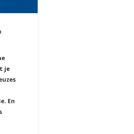
?
ne
t je
euzes
e. En
s