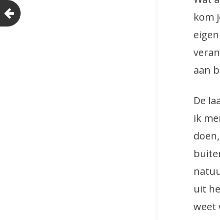
kom j
eigen
veran
aan b
De la
ik me
doen,
buite
natuu
uit h
weet 