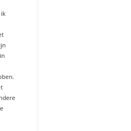
ik
et
ijn
in
bben.
et
andere
re