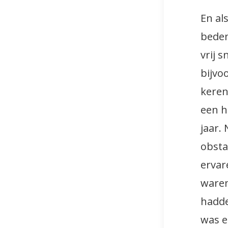
En al
beden
vrij 
bijvo
keren
een h
jaar.
obsta
ervar
waren
hadde
was e