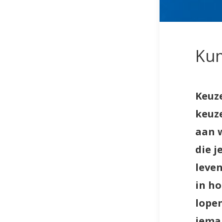
Kun
Keuz
keuze
aan w
die j
leve
in h
lope
ieman