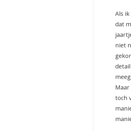
Als i
dat m
jaart
niet 
gekom
detai
meeg
Maar 
toch 
manie
manie