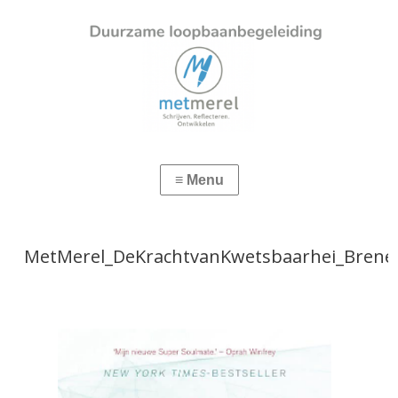
MetMerel_DeKrachtvanKwetsbaarhei_Bren