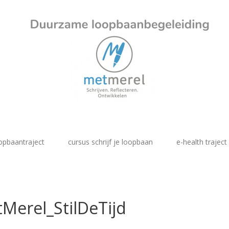
opbaantraject
cursus schrijf je loopbaan
e-health traject
Merel_StilDeTijd