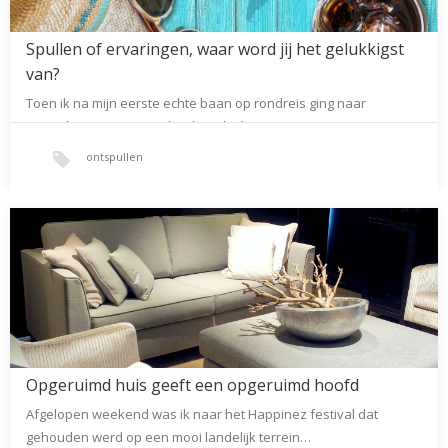
Spullen of ervaringen, waar word jij het gelukkigst
van?
Toen ik na mijn eerste echte baan op rondreis ging naar
Australië en Nieuw-Zeeland mocht ik…
ontspullen
Opgeruimd huis geeft een opgeruimd hoofd
Afgelopen weekend was ik naar het Happinez festival dat
gehouden werd op een mooi landelijk terrein…