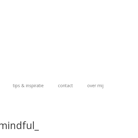
tips & inspiratie
contact
over mij
ndful_schrijftraject