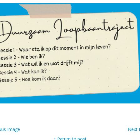
ous Image
Next
↑ Return to post