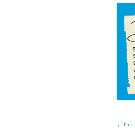
←
Previ