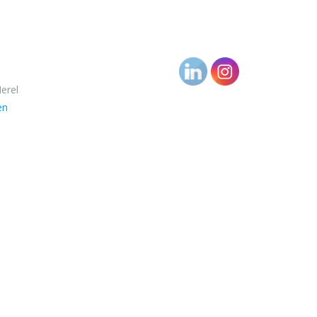
erel
en