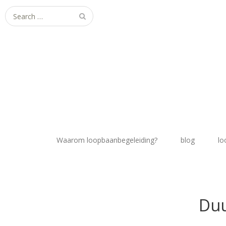
Search
for:
Waarom loopbaanbegeleiding?
blog
lo
Duu