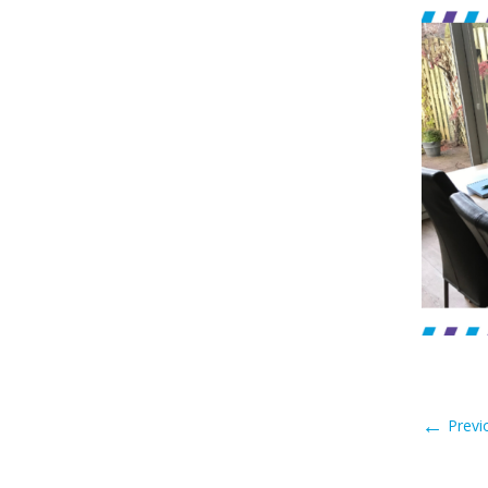
←
Previ