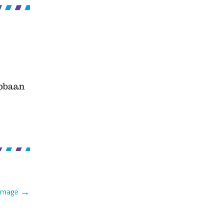
→
 Image