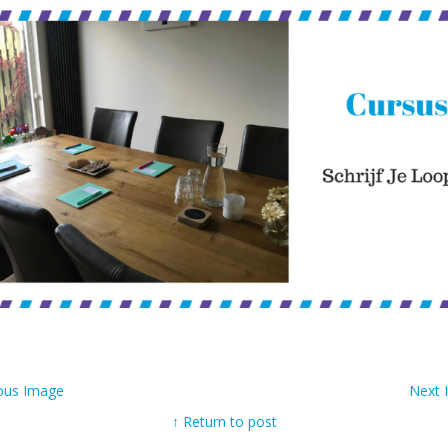
ous Image
Next
↑ Return to post