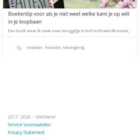
Boekentip voor als je niet weet welke kant je op wilt
in je loopbaan
Een boek waar ik vaak naar teruggrijp is toch echt wel dit mooie,
fijne, positieve boek…
loopbaan
,
motivatie
,
nieuwsgierig
,
persoonlijk productiviteitssysteem
,
persoonlijke eindpunt
,
weerstand
2017- 2026 – MetMerel
Service Voorwaarden
Privacy Statement