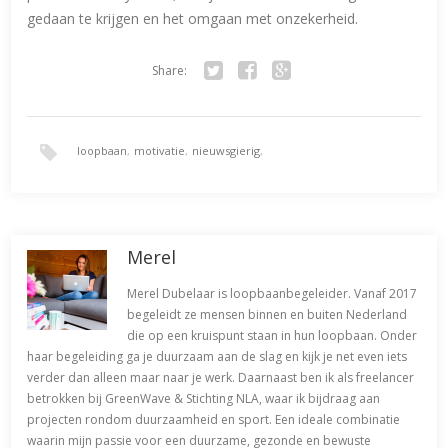
gedaan te krijgen en het omgaan met onzekerheid.
Share:
Twitter
Facebook
Google+
loopbaan
,
motivatie
,
nieuwsgierig
,
persoonlijk productiviteitssysteem
,
persoonlijke eindpunt
,
Merel
weerstand
Merel Dubelaar is loopbaanbegeleider. Vanaf 2017
begeleidt ze mensen binnen en buiten Nederland
die op een kruispunt staan in hun loopbaan. Onder
haar begeleiding ga je duurzaam aan de slag en kijk je net even iets
verder dan alleen maar naar je werk. Daarnaast ben ik als freelancer
betrokken bij GreenWave & Stichting NLA, waar ik bijdraag aan
projecten rondom duurzaamheid en sport. Een ideale combinatie
waarin mijn passie voor een duurzame, gezonde en bewuste