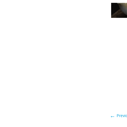
←
Previ