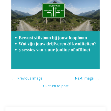
←
→
Previous Image
Next Image
↑ Return to post