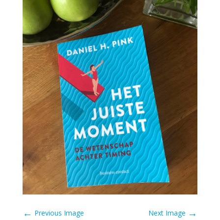
←
→
Previous Image
Next Image