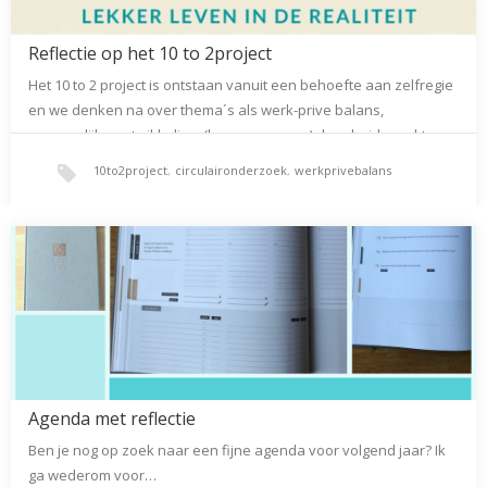
Reflectie op het 10 to 2project
Het 10 to 2 project is ontstaan vanuit een behoefte aan zelfregie
en we denken na over thema´s als werk-prive balans,
persoonlijke ontwikkeling, (hervormen van) de arbeidsmarkt,
systemisch kijken en trends als quiet quitting en quiet hiring.…
10to2project
,
circulaironderzoek
,
werkprivebalans
Agenda met reflectie
Ben je nog op zoek naar een fijne agenda voor volgend jaar? Ik
ga wederom voor…