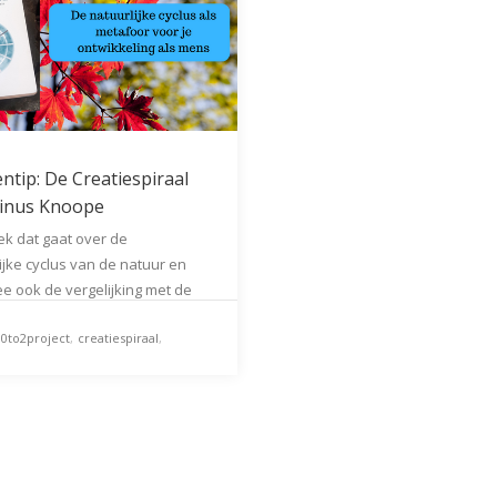
ntip: De Creatiespiraal
inus Knoope
k dat gaat over de
ijke cyclus van de natuur en
 ook de vergelijking met de
eling van een mens is het
10to2project
,
creatiespiraal
,
e creatiespiraal” van
s Knoope.
ite van het 10 to 2 project is
zelfregie
laar en binnenkort starten we
ddel van een vragenlijst ons
 onderzoek onder mensen die
oel hebben constant te