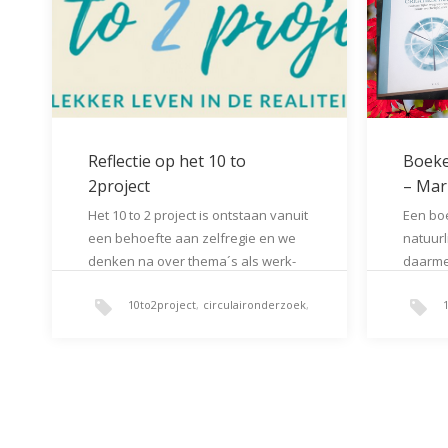
Reflectie op het 10 to
Boeke
2project
– Mar
Het 10 to 2 project is ontstaan vanuit
Een boe
een behoefte aan zelfregie en we
natuurl
denken na over thema´s als werk-
daarmee
prive balans, persoonlijke
ontwikk
10to2project
,
circulaironderzoek
,
ontwikkeling, (hervormen van) de
boek “D
arbeidsmarkt, systemisch kijken en
Marinu
trends als quiet quitting en quiet
De webs
werkprivebalans
hiring.…
bijna k
door mi
online
het gev